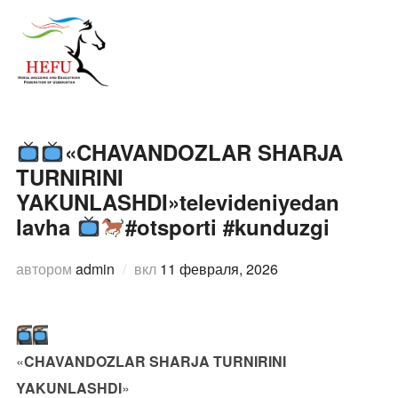
Перейти
к
ПЕРЕ
содержимому
«CHAVANDOZLAR SHARJA
TURNIRINI
YAKUNLASHDI»televideniyedan
lavha
#otsporti #kunduzgi
Опубликовано
автором
admin
вкл
11 февраля, 2026
«
CHAVANDOZLAR SHARJA TURNIRINI
YAKUNLASHDI
»