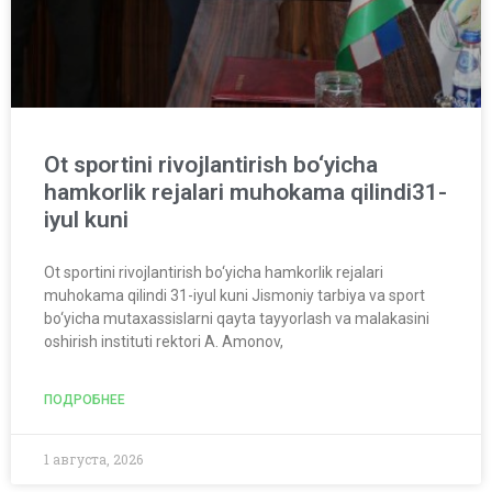
Ot sportini rivojlantirish bo‘yicha
hamkorlik rejalari muhokama qilindi31-
iyul kuni
Ot sportini rivojlantirish bo‘yicha hamkorlik rejalari
muhokama qilindi 31-iyul kuni Jismoniy tarbiya va sport
bo‘yicha mutaxassislarni qayta tayyorlash va malakasini
oshirish instituti rektori A. Amonov,
ПОДРОБНЕЕ
1 августа, 2026