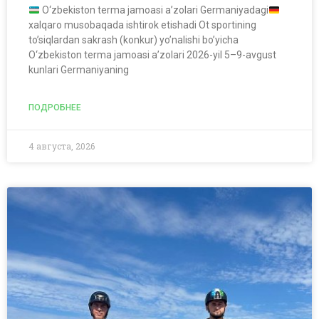
O‘zbekiston terma jamoasi a’zolari Germaniyadagi
xalqaro musobaqada ishtirok etishadi Ot sportining
to’siqlardan sakrash (konkur) yo’nalishi bo’yicha
O‘zbekiston terma jamoasi a’zolari 2026-yil 5–9-avgust
kunlari Germaniyaning
ПОДРОБНЕЕ
4 августа, 2026