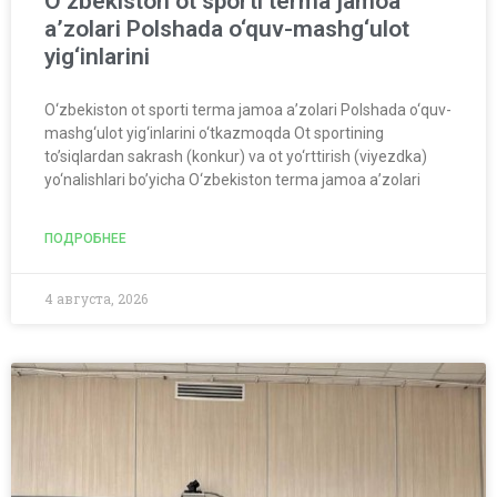
O‘zbekiston ot sporti terma jamoa
a’zolari Polshada o‘quv-mashg‘ulot
yig‘inlarini
O‘zbekiston ot sporti terma jamoa a’zolari Polshada o‘quv-
mashg‘ulot yig‘inlarini o‘tkazmoqda Ot sportining
to’siqlardan sakrash (konkur) va ot yo‘rttirish (viyezdka)
yo‘nalishlari bo’yicha O‘zbekiston terma jamoa a’zolari
ПОДРОБНЕЕ
4 августа, 2026