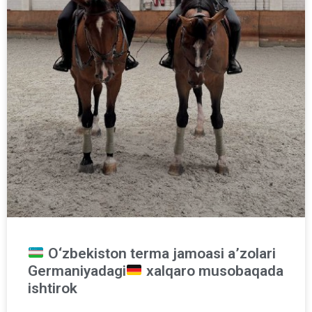
O‘zbekiston terma jamoasi a’zolari
Germaniyadagi
xalqaro musobaqada
ishtirok