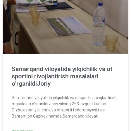
Samarqand viloyatida yilqichilik va ot
sportini rivojlantirish masalalari
o‘rganildiJoriy
Samarqand viloyatida yilqichilik va ot sportini rivojlantirish
masalalari o‘rganildi Joriy yilning 2–3-avgust kunlari
O‘zbekiston yilqichilik va ot sporti federatsiyasi raisi
Bahromjon Gaziyev hamda Samarqand viloyati