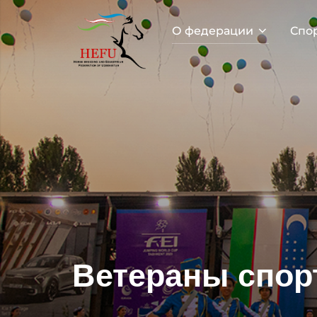
О федерации
Спо
Ветераны спор