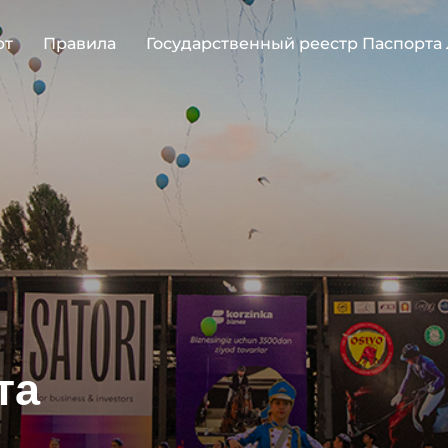
рт
Правила
Государственный реестр Паспорта
та