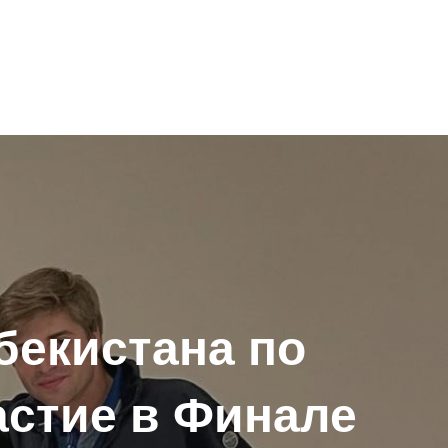
збекистана по
астие в Финале