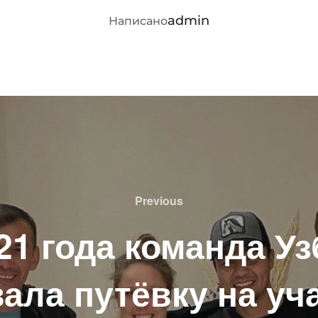
АВТОР ЗАПИСИ
admin
Написано
Previous
Previous
21 года команда У
вала путёвку на уч