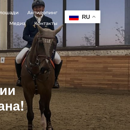
 лошади
Антидопинг
RU
Медиа
Контакты
зии
ана!