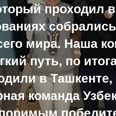
оторый проходил в
ованиях собралис
сего мира. Наша к
гкий путь, по итог
одили в Ташкенте, 
рная команда Узбе
поримым победит