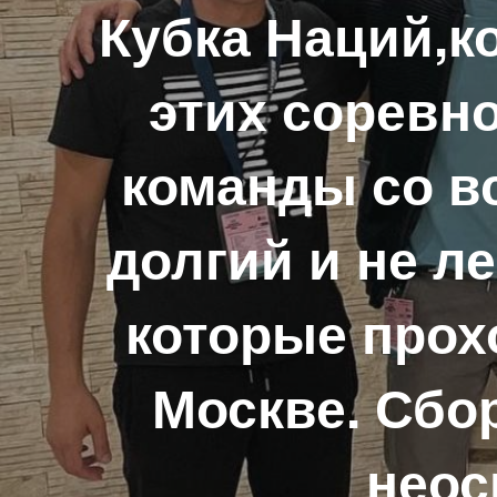
Кубка Наций,к
этих соревн
команды со в
долгий и не ле
которые прох
Москве. Сбо
неос