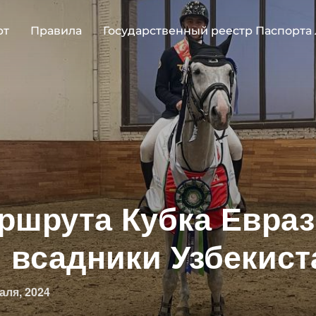
рт
Правила
Государственный реестр Паспорта
ршрута Кубка Евра
 всадники Узбекист
овано
аля, 2024