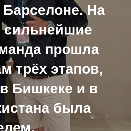
 Барселоне. На
ь сильнейшие
оманда прошла
ам трёх этапов,
в Бишкеке и в
кистана была
елем.