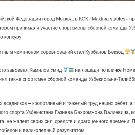
ссийской Федерации город Москва, в КСК «Maxima stables»
котором принимали участие спортсмены сборной команды Уз
о конкуру.
ютным чемпионом соревнований стал Курбанов Бекзод
есто завоевал Камилов Умид
на лошади по кличке Ном
анял также спортсмен сборной команды Узбекистана-Талибб
 всадников – кропотливый и тяжёлый труд наших ребят, а
ного спорта Узбекистана Газиева Бахромжона Валиевича, 
рта, не жалеет своих сил, средств и драгоценного времени!
победой и великолепный результатом!