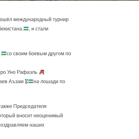
 прошёл международный турнир
бекистана.
, и стали
со своим боевым другом по
еро Уно Рафаэль
аев Аъзам 🎖
на лошади по
 также Председателя
который вносит неоценимый
 Поздравляем наших