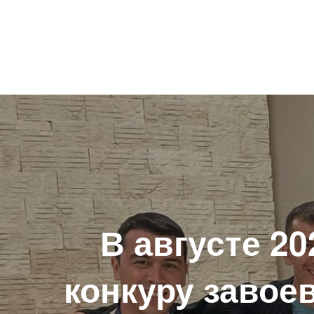
Навигация
по
записям
В августе 20
конкуру завое