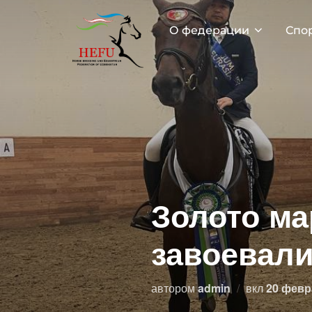
Перейти
к
О федерации
Спо
содержимому
Золото ма
завоевали
Опублик
автором
admin
вкл
20 февр