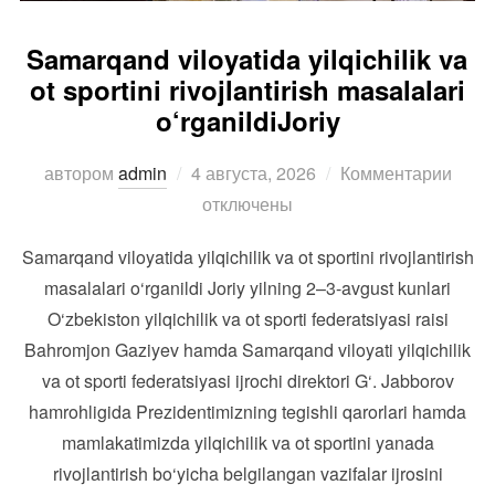
Samarqand viloyatida yilqichilik va
ot sportini rivojlantirish masalalari
o‘rganildiJoriy
Опубликовано
автором
admin
4 августа, 2026
Комментарии
отключены
Samarqand viloyatida yilqichilik va ot sportini rivojlantirish
masalalari o‘rganildi Joriy yilning 2–3-avgust kunlari
O‘zbekiston yilqichilik va ot sporti federatsiyasi raisi
Bahromjon Gaziyev hamda Samarqand viloyati yilqichilik
va ot sporti federatsiyasi ijrochi direktori G‘. Jabborov
hamrohligida Prezidentimizning tegishli qarorlari hamda
mamlakatimizda yilqichilik va ot sportini yanada
rivojlantirish bo‘yicha belgilangan vazifalar ijrosini