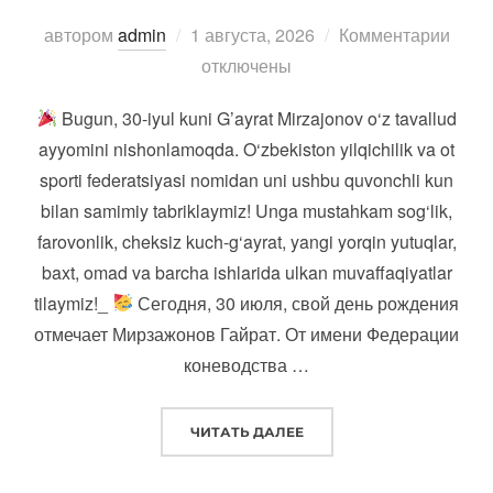
Опубликовано
автором
admin
1 августа, 2026
Комментарии
отключены
Bugun, 30-iyul kuni G’ayrat Mirzajonov o‘z tavallud
ayyomini nishonlamoqda. O‘zbekiston yilqichilik va ot
sporti federatsiyasi nomidan uni ushbu quvonchli kun
bilan samimiy tabriklaymiz! Unga mustahkam sog‘lik,
farovonlik, cheksiz kuch-g‘ayrat, yangi yorqin yutuqlar,
baxt, omad va barcha ishlarida ulkan muvaffaqiyatlar
tilaymiz!_
Сегодня, 30 июля, свой день рождения
отмечает Мирзажонов Гайрат. От имени Федерации
коневодства …
“
BUGUN, 30-IYUL KUNI G’
ЧИТАТЬ ДАЛЕЕ