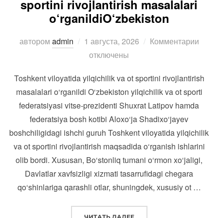
sportini rivojlantirish masalalari
o‘rganildiO‘zbekiston
Опубликовано
автором
admin
1 августа, 2026
Комментарии
отключены
Toshkent viloyatida yilqichilik va ot sportini rivojlantirish
masalalari o‘rganildi O‘zbekiston yilqichilik va ot sporti
federatsiyasi vitse-prezidenti Shuxrat Latipov hamda
federatsiya bosh kotibi Aloxo‘ja Shadixo‘jayev
boshchiligidagi ishchi guruh Toshkent viloyatida yilqichilik
va ot sportini rivojlantirish maqsadida o‘rganish ishlarini
olib bordi. Xususan, Bo‘stonliq tumani o‘rmon xo‘jaligi,
Davlatlar xavfsizligi xizmati tasarrufidagi chegara
qo‘shinlariga qarashli otlar, shuningdek, xususiy ot …
“TOSHKENT VILOYATIDA YI
ЧИТАТЬ ДАЛЕЕ