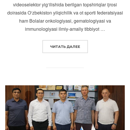
videoselektor yig‘ilishida berilgan topshiriqlar ijrosi
doirasida O‘zbekiston yilqichilik va ot sporti federatsiyasi
ham Bolalar onkologiyasi, gematologiyasi va
immunologiyasi ilmiy-amaliy tibbiyot …
“O‘ZBEKISTON YILQICHILI
ЧИТАТЬ ДАЛЕЕ