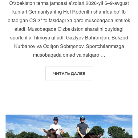
O‘zbekiston terma jamoasi a’zolari 2026-yil 5–9-avgust
kunlari Germaniyaning Hof Redentin shahrida bo‘lib
o‘tadigan CSI2* toifasidagi xalqaro musobaqada ishtirok
etadi. Musobaqada O‘zbekiston sharafini quyidagi
sportchilar himoya qiladi: Gaziyev Bahromjon, Bekzod
Kurbanov va Oqiljon Sobirjonov. Sportchilarimizga
musobaqada omad va xalqaro …
“
O‘ZBEKISTON TERMA JAM
ЧИТАТЬ ДАЛЕЕ