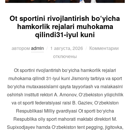
Ot sportini rivojlantirish bo‘yicha
hamkorlik rejalari muhokama
qilindi31-iyul kuni
Опубликовано
автором
admin
1 августа, 2026
Комментарии
отключены
Ot sportini rivojlantirish bo‘yicha hamkorlik rejalari
muhokama qilindi 31-iyul kuni Jismoniy tarbiya va sport
bo‘yicha mutaxassislarni qayta tayyorlash va malakasini
oshirish instituti rektori A. Amonov, O‘zbekiston yilqichilik
va ot sporti federatsiyasi raisi B. Gaziev, O‘zbekiston
Respublikasi Milliy gvardiyasi Ot sporti bo‘yicha
Respublika oliy sport mahorati maktabi direktori M.
Supixodjayev hamda O‘zbekiston tent pegging, jigitovka,