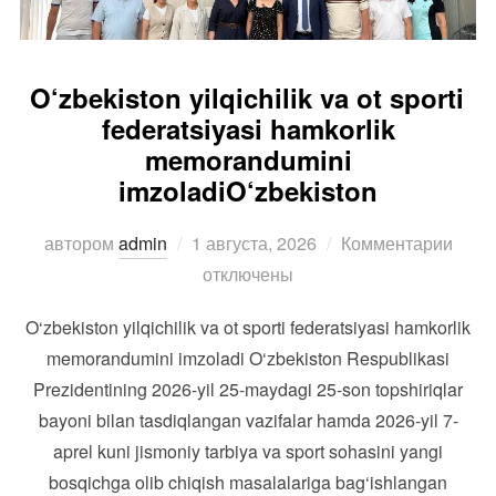
O‘zbekiston yilqichilik va ot sporti
federatsiyasi hamkorlik
memorandumini
imzoladiO‘zbekiston
Опубликовано
автором
admin
1 августа, 2026
Комментарии
отключены
O‘zbekiston yilqichilik va ot sporti federatsiyasi hamkorlik
memorandumini imzoladi O‘zbekiston Respublikasi
Prezidentining 2026-yil 25-maydagi 25-son topshiriqlar
bayoni bilan tasdiqlangan vazifalar hamda 2026-yil 7-
aprel kuni jismoniy tarbiya va sport sohasini yangi
bosqichga olib chiqish masalalariga bag‘ishlangan