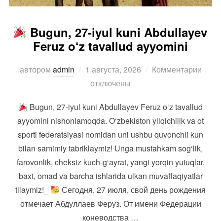
Bugun, 27-iyul kuni Abdullayev
Feruz o‘z tavallud ayyomini
Опубликовано
автором
admin
1 августа, 2026
Комментарии
отключены
Bugun, 27-iyul kuni Abdullayev Feruz o‘z tavallud
ayyomini nishonlamoqda. O‘zbekiston yilqichilik va ot
sporti federatsiyasi nomidan uni ushbu quvonchli kun
bilan samimiy tabriklaymiz! Unga mustahkam sog‘lik,
farovonlik, cheksiz kuch-g‘ayrat, yangi yorqin yutuqlar,
baxt, omad va barcha ishlarida ulkan muvaffaqiyatlar
tilaymiz!_
Сегодня, 27 июля, свой день рождения
отмечает Абдуллаев Феруз. От имени Федерации
коневодства …