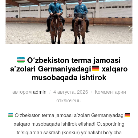
O‘zbekiston terma jamoasi
a’zolari Germaniyadagi
xalqaro
musobaqada ishtirok
Опубликовано
автором
admin
4 августа, 2026
Комментарии
отключены
O‘zbekiston terma jamoasi a’zolari Germaniyadagi
xalqaro musobaqada ishtirok etishadi Ot sportining
to’siqlardan sakrash (konkur) yo’nalishi bo’yicha