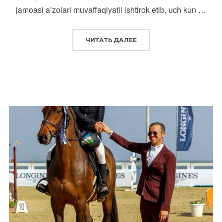
jamoasi a’zolari muvaffaqiyatli ishtirok etib, uch kun …
“
O‘ZBEKISTON TERMA JAM
ЧИТАТЬ ДАЛЕЕ