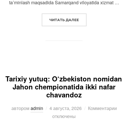
ta’minlash maqsadida Samarqand viloyatida xizmat …
“SAMARQAND VILOYATIDA Y
ЧИТАТЬ ДАЛЕЕ
Tarixiy yutuq: O‘zbekiston nomidan
Jahon chempionatida ikki nafar
chavandoz
Опубликовано
автором
admin
4 августа, 2026
Комментарии
отключены