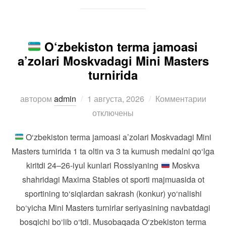
O‘zbekiston terma jamoasi
a’zolari Moskvadagi Mini Masters
turnirida
Опубликовано
автором
admin
1 августа, 2026
Комментарии
отключены
O‘zbekiston terma jamoasi a’zolari Moskvadagi Mini
Masters turnirida 1 ta oltin va 3 ta kumush medalni qo‘lga
kiritdi 24–26-iyul kunlari Rossiyaning
Moskva
shahridagi Maxima Stables ot sporti majmuasida ot
sportining to‘siqlardan sakrash (konkur) yo‘nalishi
bo‘yicha Mini Masters turnirlar seriyasining navbatdagi
bosqichi bo‘lib o‘tdi. Musobaqada O‘zbekiston terma