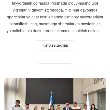
tayyorgarlik doirasida Polshada o‘quv-mashg‘ulot
yig‘inlarini davom ettirmoqda. Yig‘inlar davomida
sportchilar va otlar texnik hamda jismoniy tayyorgarlikni
takomillashtirish, musobaqa sharoitlariga moslashish,
yo‘nalishlar va dasturlarni mukammallashtirish ustida …
“O‘ZBEKISTON OT SPORTI 
ЧИТАТЬ ДАЛЕЕ