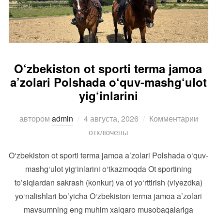
O‘zbekiston ot sporti terma jamoa
a’zolari Polshada o‘quv-mashg‘ulot
yig‘inlarini
Опубликовано
автором
admin
4 августа, 2026
Комментарии
отключены
O‘zbekiston ot sporti terma jamoa a’zolari Polshada o‘quv-
mashg‘ulot yig‘inlarini o‘tkazmoqda Ot sportining
to’siqlardan sakrash (konkur) va ot yo‘rttirish (viyezdka)
yo‘nalishlari bo’yicha O‘zbekiston terma jamoa a’zolari
mavsumning eng muhim xalqaro musobaqalariga