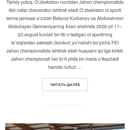
Tarixiy yutuq: O‘zbekiston nomidan Jahon chempionatida
ikki nafar chavandoz ishtirok etadi O‘zbekiston ot sporti
terma jamoasi a’zolari Bekzod Kurbanov va Abdurahmon
Abdullayev Germaniyaning Axen shahrida 2026-yil 11–
23-avgust kunlari bo‘lib o‘tadigan ot sportining
to’siqlardan sakrash (konkur) yo’nalishi bo‘yicha FEI
Jahon chempionatida ishtirok etish huquqini qo‘lga kiritdi.
Jahon chempionati har to‘rt yilda bir marta o‘tkaziladi
hamda nufuzi …
“TARIXIY YUTUQ: O‘ZBEK
ЧИТАТЬ ДАЛЕЕ