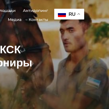
 лошади
Антидопинг
RU
Медиа
Контакты
 КСК
урниры