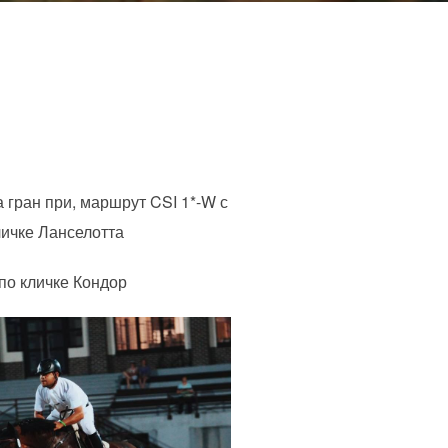
гран при, маршрут CSI 1*-W с
личке Ланселотта
о кличке Кондор