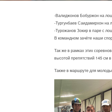
-Валиджонов Бобуржон на лош
⁃Тургунбаев Саидамирхон на л
⁃Турожанов Зокир в паре с ло
В командном зачёте наши спо
Так же в рамках этих соревно
высотой препятствий 145 см в
Также в маршруте для молод