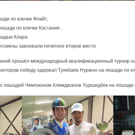
ади по кличке Флайт,
ошади по кличке Кастания ,
шадью Клара.
ртсмены завоевали почетное второе место
ваний прошёл международный квалификационный турнир на 
 котором победу одержал Туякбаев Нуржон на лошади по к
ых лошадей Чемпионом Алимджанов Хуршидбек на лошади п