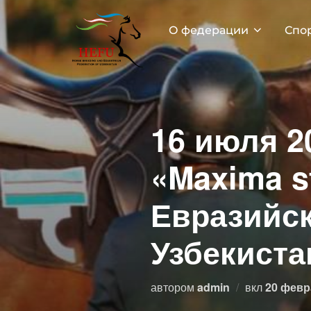
Перейти
к
О федерации
Спо
содержимому
16 июля 2
«Maxima s
Евразийск
Узбекиста
Опублик
автором
admin
вкл
20 февр