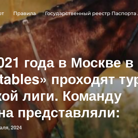
рт
Правила
Государственный реестр Паспорта
021 года в Москве в
tables» проходят т
ой лиги. Команду
на представляли:
овано
аля, 2024