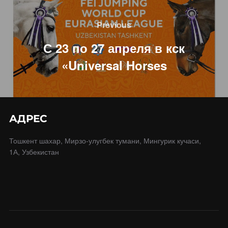
Навигация
по
Previous
Previous
записям
С 23 по 27 апреля в кск
«Universal Horses
АДРЕС
Тошкент шахар, Мирзо-улугбек тумани, Мингурик кучаси,
1А, Узбекистан