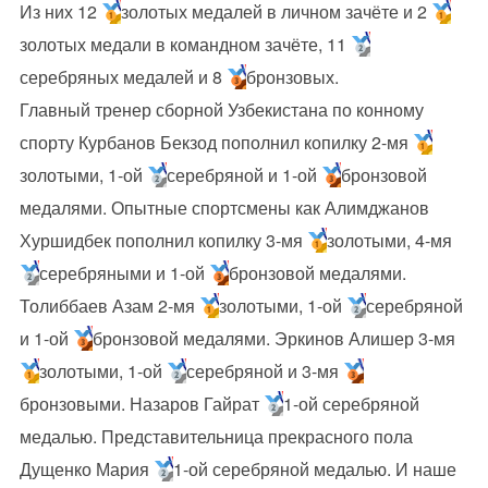
Из них 12
золотых медалей в личном зачёте и 2
золотых медали в командном зачёте, 11
серебряных медалей и 8
бронзовых.
Главный тренер сборной Узбекистана по конному
спорту Курбанов Бекзод пополнил копилку 2-мя
золотыми, 1-ой
серебряной и 1-ой
бронзовой
медалями. Опытные спортсмены как Алимджанов
Хуршидбек пополнил копилку 3-мя
золотыми, 4-мя
серебряными и 1-ой
бронзовой медалями.
Толиббаев Азам 2-мя
золотыми, 1-ой
серебряной
и 1-ой
бронзовой медалями. Эркинов Алишер 3-мя
золотыми, 1-ой
серебряной и 3-мя
бронзовыми. Назаров Гайрат
1-ой серебряной
медалью. Представительница прекрасного пола
Дущенко Мария
1-ой серебряной медалью. И наше