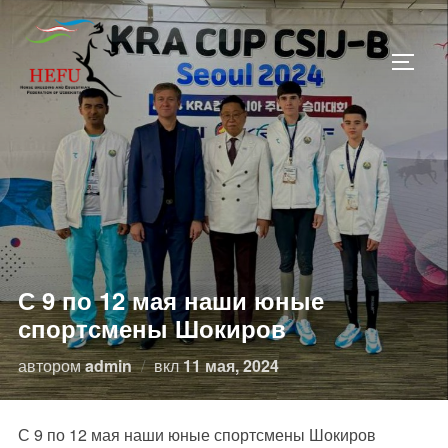
Перейти
к
ПЕРЕ
содержимому
С 9 по 12 мая наши юные
спортсмены Шокиров
Опубликовано
автором
admin
вкл
11 мая, 2024
С 9 по 12 мая наши юные спортсмены Шокиров