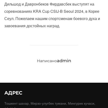
Дильшод и Давронбеков Фирдавсбек выступят на
соревнованиях KRA Cup CSIJ-B Seoul 2024, в Корее
Сеул. Пожелаем нашим спортсменам боевого духа и
завоевания достойных наград.
АВТОР ЗАПИСИ
admin
Написано
АДРЕС
Тошкент шахар, Мирзо-улугбек тумани, Мингурик кучаси,