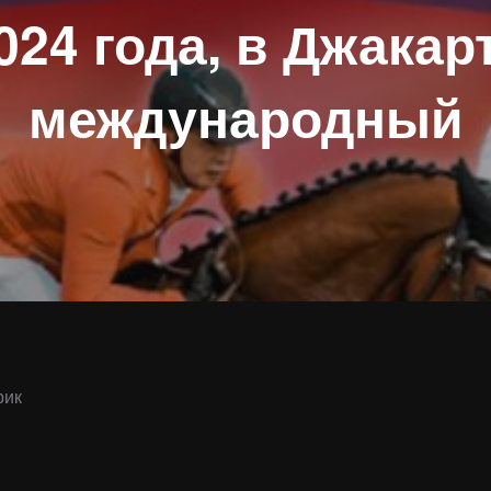
024 года, в Джакар
международный
рик