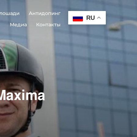
 лошади
Антидопинг
RU
Медиа
Контакты
«Maxima