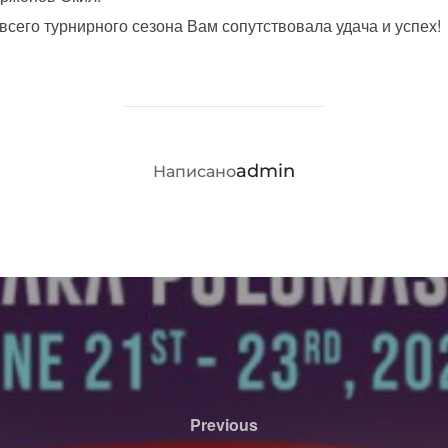
сего турнирного сезона Вам сопутствовала удача и успех!
АВТОР ЗАПИСИ
admin
Написано
Previous
Previous