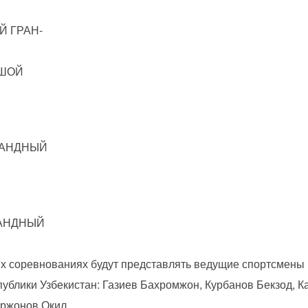
ЫЙ ГРАН-
ЬШОЙ
ОМАНДНЫЙ
ОМАНДНЫЙ
их соревнованиях будут представлять ведущие спортсмены 
ублики Узбекистан: Газиев Бахромжон, Курбанов Бекзод, К
ржонов Окил.