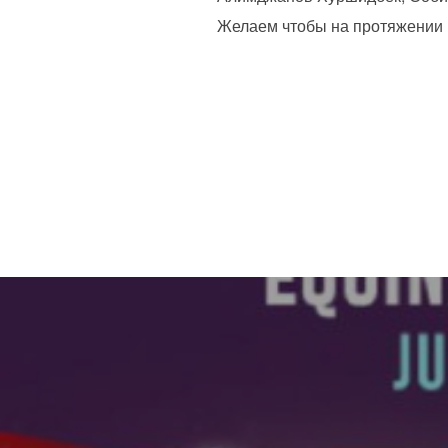
Желаем чтобы на протяжении в
Навигация
по
записям