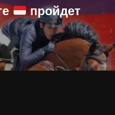
те
пройдет