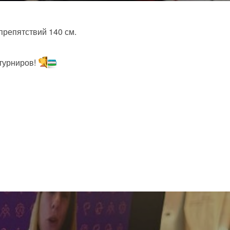
репятствий 140 см.
турниров!