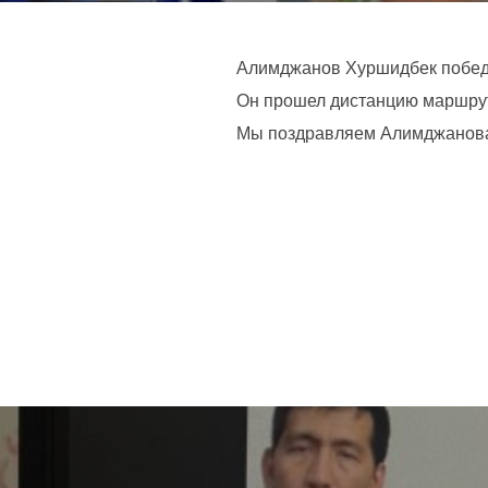
Алимджанов Хуршидбек победи
Он прошел дистанцию маршрута
Мы поздравляем Алимджанова
Навигация
по