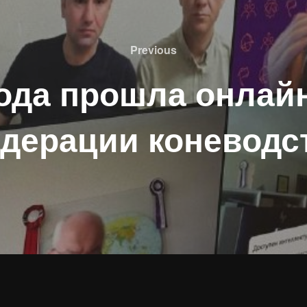
Previous
Previous
года прошла онлай
дерации коневодс