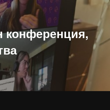
н конференция,
тва