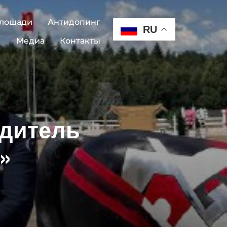
 лошади
Антидопинг
RU
Медиа
Контакты
дитель
»