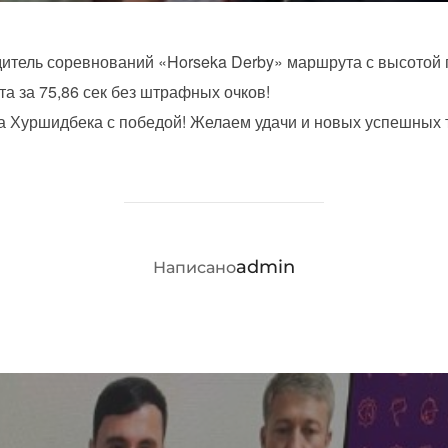
тель соревнований «Horseka Derby» маршрута с высотой п
 за 75,86 сек без штрафных очков!
 Хуршидбека с победой! Желаем удачи и новых успешных 
АВТОР ЗАПИСИ
admin
Написано