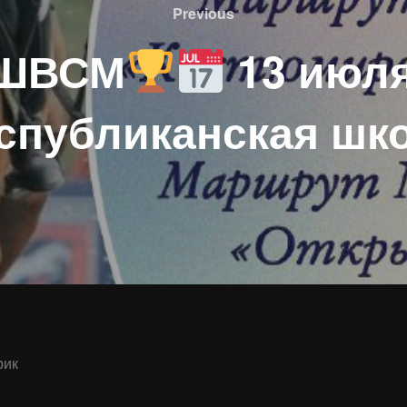
Previous
Previous
РШВСМ
13 июл
спубликанская шк
рик