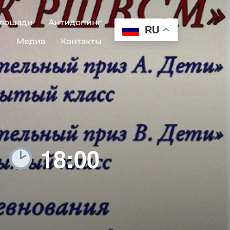
 лошади
Антидопинг
RU
Медиа
Контакты
я
18:00