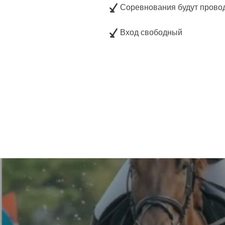
Соревнования будут провод
Вход свободный
Навигация
по
записям