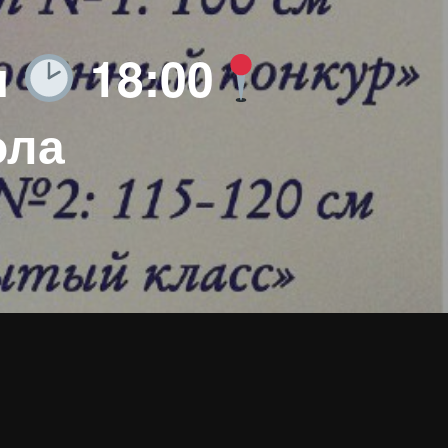
я
18:00
ола