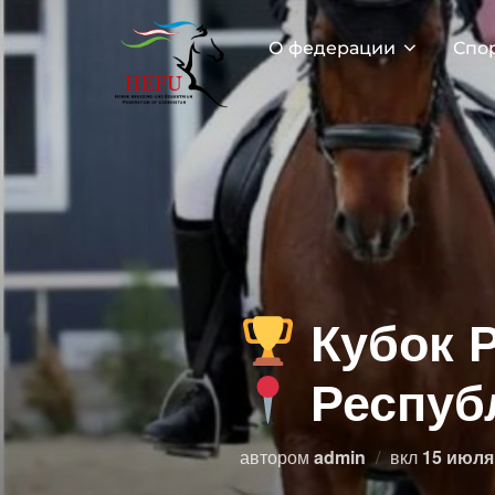
Перейти
к
О федерации
Спо
содержимому
Кубок
Респуб
Опублик
автором
admin
вкл
15 июля