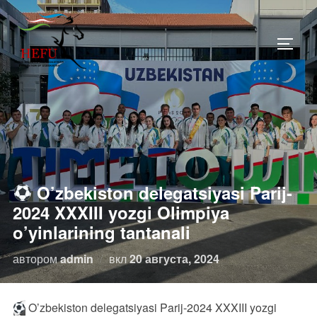
Перейти
к
ПЕРЕ
содержимому
O’zbekiston delegatsiyasi Parij-
2024 XXXIII yozgi Olimpiya
o’yinlarining tantanali
Опубликовано
автором
admin
вкл
20 августа, 2024
O’zbekiston delegatsiyasi Parij-2024 XXXIII yozgi