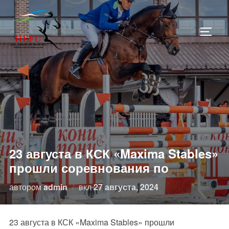
Перейти
к
ПЕРЕ
содержимому
23 августа в КСК «Maxima Stables»
прошли соревнования по
Опубликовано
автором
admin
вкл
27 августа, 2024
23 августа в КСК «Maxima Stables» прошли