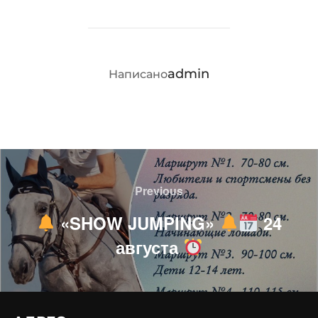
АВТОР ЗАПИСИ
admin
Написано
Навигация
по
Previous
Previous
записям
«SHOW JUMPING»
24
августа