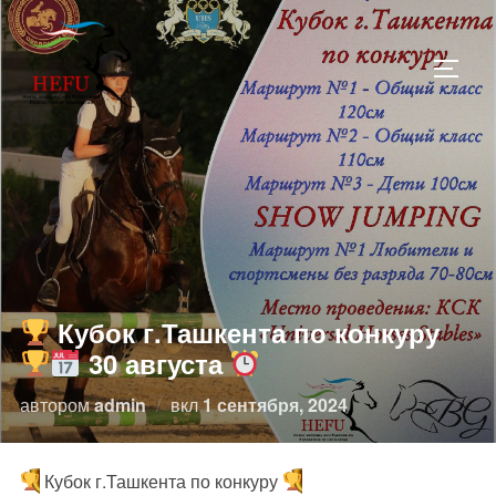
Перейти
к
ПЕРЕ
содержимому
Кубок г.Ташкента по конкуру
30 августа
Опубликовано
автором
admin
вкл
1 сентября, 2024
Кубок г.Ташкента по конкуру