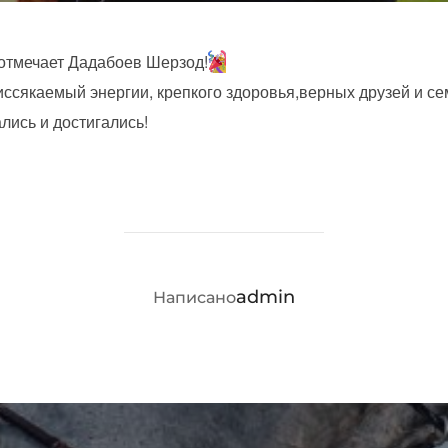
отмечает Дадабоев Шерзод!
иссякаемый энергии, крепкого здоровья,верных друзей и се
ись и достигались!
АВТОР ЗАПИСИ
admin
Написано