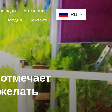
 лошади
Антидопинг
RU
Медиа
Контакты
 отмечает
желать