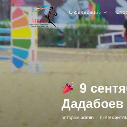
Перейти
к
О федерации
Спо
содержимому
9 сентя
Дадабоев
Опублик
автором
admin
вкл
9 сентяб