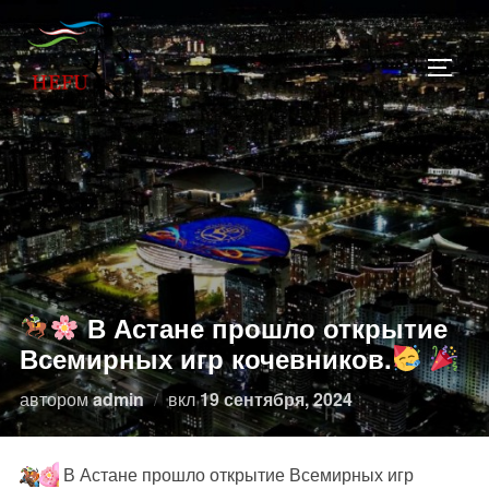
Перейти
к
ПЕРЕ
содержимому
В Астане прошло открытие
Всемирных игр кочевников.
Опубликовано
автором
admin
вкл
19 сентября, 2024
В Астане прошло открытие Всемирных игр