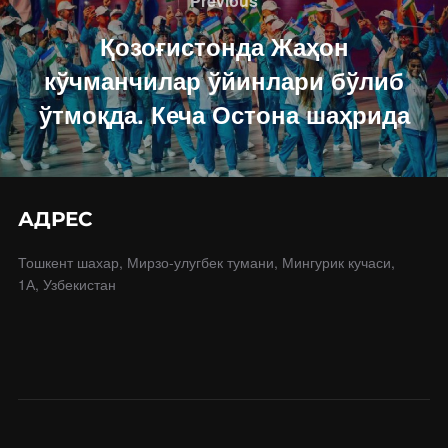
Previous
записям
Қозоғистонда Жаҳон
кўчманчилар ўйинлари бўлиб
ўтмоқда. Кеча Остона шаҳрида
АДРЕС
Тошкент шахар, Мирзо-улугбек тумани, Мингурик кучаси,
1А, Узбекистан