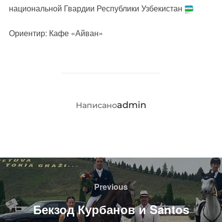
национальной Гвардии Республики Узбекистан
Ориентир: Кафе «Айван»
АВТОР ЗАПИСИ
admin
Написано
Навигация
по
Previous
Previous
записям
Бекзод Курбанов и Santos