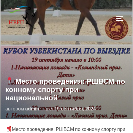
Перейти
к
ПЕРЕ
содержимому
Место проведения: РШВСМ по
конному спорту при
национальной
Опубликовано
автором
admin
вкл
19 сентября, 2024
Место проведения: РШВСМ по конному спорту при