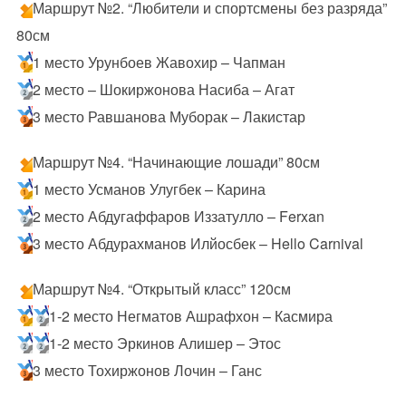
Маршрут №2. “Любители и спортсмены без разряда”
80см
1 место Урунбоев Жавохир – Чапман
2 место – Шокиржонова Насиба – Агат
3 место Равшанова Муборак – Лакистар
Маршрут №4. “Начинающие лошади” 80см
1 место Усманов Улугбек – Карина
2 место Абдугаффаров Иззатулло – Ferxan
3 место Абдурахманов Илйосбек – Hello Carnival
Маршрут №4. “Открытый класс” 120см
1-2 место Негматов Ашрафхон – Касмира
1-2 место Эркинов Алишер – Этос
3 место Тохиржонов Лочин – Ганс