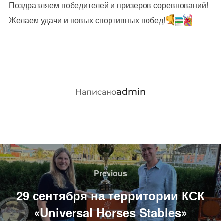
Поздравляем победителей и призеров соревнований!
Желаем удачи и новых спортивных побед!
АВТОР ЗАПИСИ
admin
Написано
Навигация
по
Previous
Previous
записям
29 сентября на территории КСК
«Universal Horses Stables»