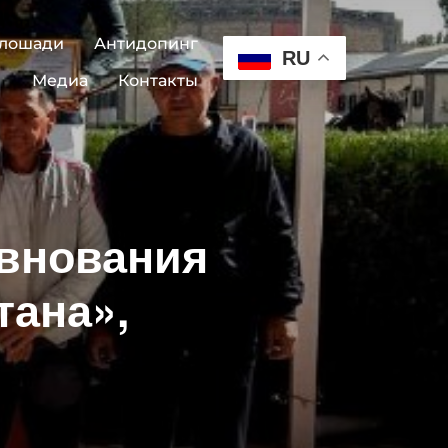
 лошади
Антидопинг
RU
Медиа
Контакты
евнования
тана»,