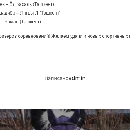
к – Ёд Касаль (Ташкент)
адиёр – Янгцы Л (Ташкент)
 – Чаман (Ташкент)
ризеров соревнований! Желаем удачи и новых спортивных 
АВТОР ЗАПИСИ
admin
Написано