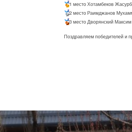
1 место Хотамбеков Жасурбе
2 место Раимджанов Мухамм
3 место Дворянский Максим
Поздравляем победителей и п
Навигация
по