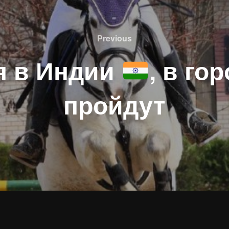
Previous
Previous
ря в Индии
, в го
пройдут