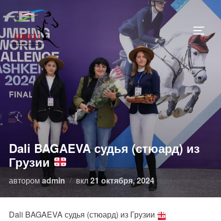
Перейти
к
ПЕРЕ
содержимому
Dali BAGAEVA судья (стюард) из
Грузии
Опубликовано
автором
admin
вкл
21 октября, 2024
Dali BAGAEVA судья (стюард) из Грузии