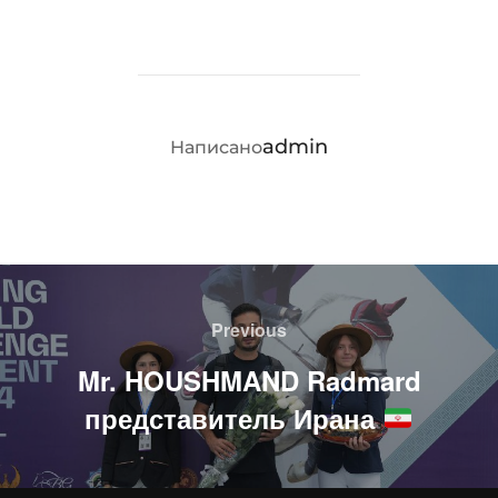
АВТОР ЗАПИСИ
admin
Написано
Навигация
по
Previous
Previous
записям
Mr. HOUSHMAND Radmard
представитель Ирана