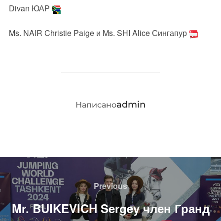
Divan ЮАР
Ms. NAIR Christie Paige и Ms. SHI Alice Сингапур
АВТОР ЗАПИСИ
admin
Написано
Навигация
по
Previous
Previous
записям
Mr. BUIKEVICH Sergey член Гранд