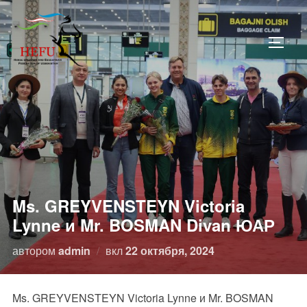
Перейти
к
ПЕРЕ
содержимому
Ms. GREYVENSTEYN Victoria
Lynne и Mr. BOSMAN Divan ЮАР
Опубликовано
автором
admin
вкл
22 октября, 2024
Ms. GREYVENSTEYN Victoria Lynne и Mr. BOSMAN