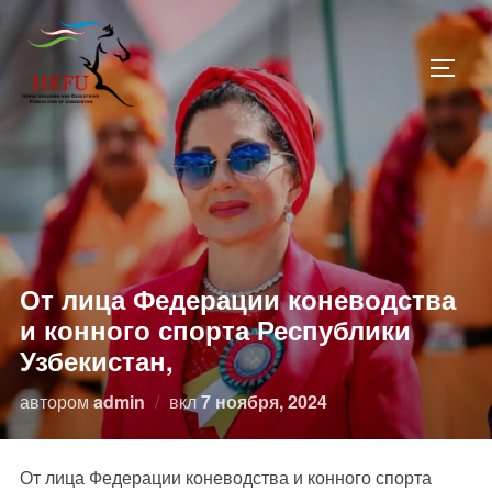
Перейти
к
ПЕРЕ
содержимому
От лица Федерации коневодства
и конного спорта Республики
Узбекистан,
Опубликовано
автором
admin
вкл
7 ноября, 2024
От лица Федерации коневодства и конного спорта