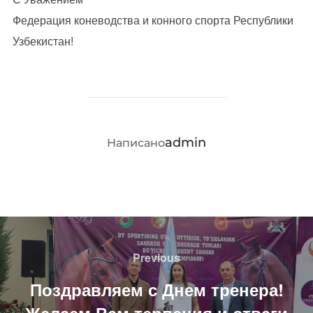
Федерация коневодства и конного спорта Республики
Узбекистан!
АВТОР ЗАПИСИ
admin
Написано
Навигация
по
Previous
Previous
записям
Поздравляем с Днем тренера!
Желаем Вам терпения и отваги