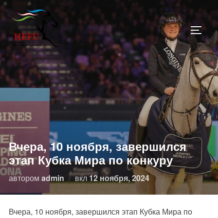
Перейти
к
ПЕРЕ
содержимому
Вчера, 10 ноября, завершился
этап Кубка Мира по конкуру
Опубликовано
автором
admin
вкл
12 ноября, 2024
Вчера, 10 ноября, завершился этап Кубка Мира по