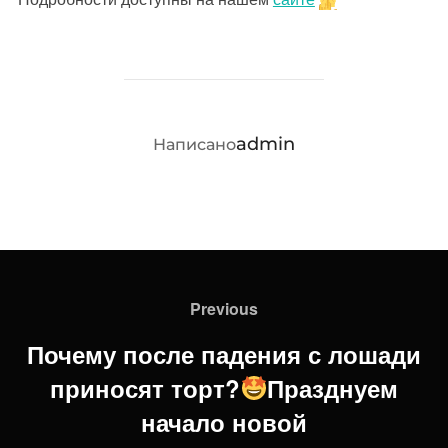
АВТОР ЗАПИСИ
admin
Написано
Навигация
по
Previous
Previous
записям
Почему после падения с лошади
приносят торт?
Празднуем
начало новой