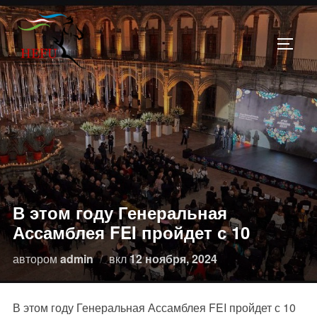
Перейти
к
ПЕРЕ
содержимому
В этом году Генеральная
Ассамблея FEI пройдет с 10
Опубликовано
автором
admin
вкл
12 ноября, 2024
В этом году Генеральная Ассамблея FEI пройдет с 10