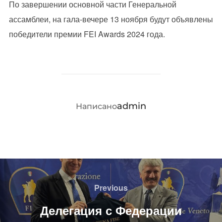
По завершении основной части Генеральной
ассамблеи, на гала-вечере 13 ноября будут объявлены
победители премии FEI Awards 2024 года.
АВТОР ЗАПИСИ
admin
Написано
Навигация
по
Previous
Previous
записям
Делегация с Федерации