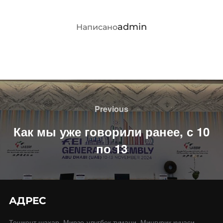
АВТОР ЗАПИСИ
admin
Написано
Навигация
по
Previous
Previous
записям
Как мы уже говорили ранее, с 10
по 13
АДРЕС
Тошкент шахар, Мирзо-улугбек тумани, Мингурик кучаси,