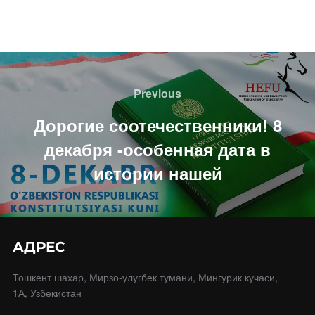
Навигация
по
Previous
Previous
записям
Дорогие соотечественники! 8
декабря -особенная дата в
истории нашей
АДРЕС
Тошкент шахар, Мирзо-улугбек тумани, Мингурик кучаси,
1А, Узбекистан