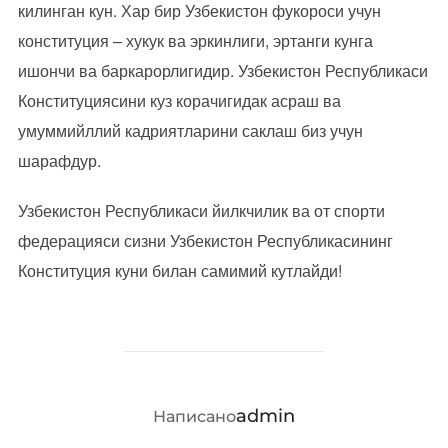
килинган кун. Хар бир Узбекистон фукороси учун
конституция – хукук ва эркинлиги, эртанги кунга
ишончи ва баркарорлигидир. Узбекистон Республикаси
Конституциясини куз корачигидак асраш ва
умуммийллий кадриятларини саклаш биз учун
шарафдур.
Узбекистон Республикаси йилкчилик ва от спорти
федерацияси сизни Узбекистон Республикасининг
Конституция куни билан самимий кутлайди!
АВТОР ЗАПИСИ
admin
Написано