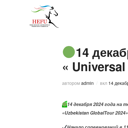
Перейти
к
О федерации
Спо
содержимому
14 декаб
« Universal
Опублик
автором
admin
вкл
14 декаб
14 декабря 2024 года на 
«Uzbekistan GlobalTour 2024»
Начало соревнований в 11