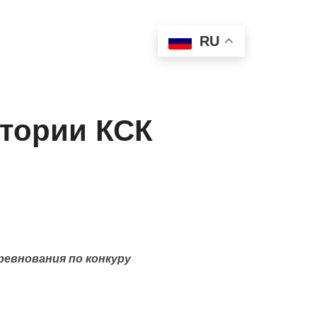
 лошади
Антидопинг
RU
Медиа
Контакты
итории КСК
оревнования по конкуру