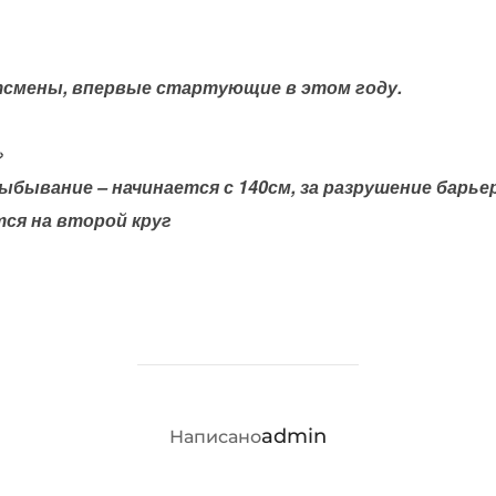
смены, впервые стартующие в этом году.
»
ыбывание – начинается с 140см, за разрушение барье
тся на второй круг
АВТОР ЗАПИСИ
admin
Написано