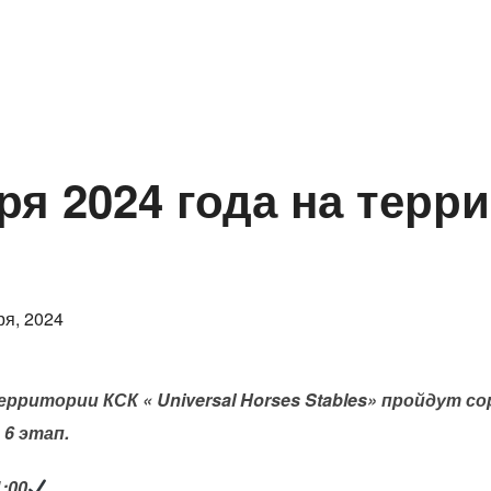
рт
Правила
Государственный реестр Паспорта
ря 2024 года на терр
овано
ря, 2024
территории КСК « Universal Horses Stables» пройдут с
 6 этап.
:00