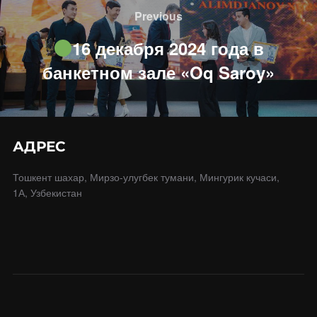
по
Previous
Previous
записям
16 декабря 2024 года в
банкетном зале «Oq Saroy»
АДРЕС
Тошкент шахар, Мирзо-улугбек тумани, Мингурик кучаси,
1А, Узбекистан