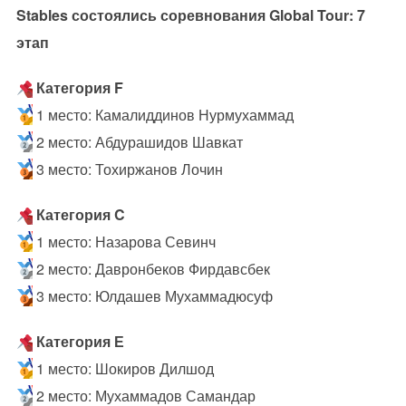
Stables состоялись соревнования Global Tour: 7
этап
Категория F
1 место: Камалиддинов Нурмухаммад
2 место: Абдурашидов Шавкат
3 место: Тохиржанов Лочин
Категория C
1 место: Назарова Севинч
2 место: Давронбеков Фирдавсбек
3 место: Юлдашев Мухаммадюсуф
Категория Е
1 место: Шокиров Дилшод
2 место: Мухаммадов Самандар