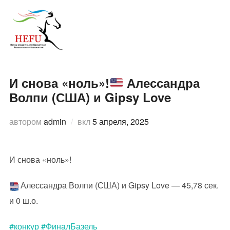
Перейти
к
ПЕРЕ
содержимому
И снова «ноль»!
Алессандра
Волпи (США) и Gipsy Love
Опубликовано
автором
admin
вкл
5 апреля, 2025
И снова «ноль»!
Алессандра Волпи (США) и Gipsy Love — 45,78 сек.
и 0 ш.о.
#конкур
#ФиналБазель