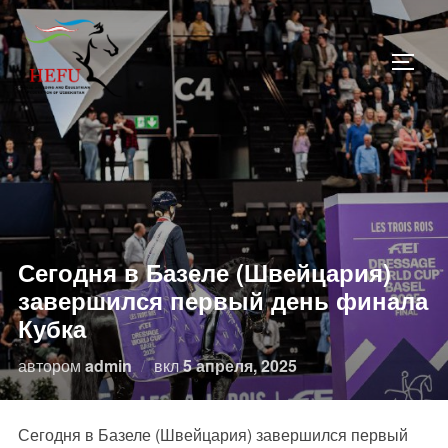
Перейти
к
ПЕРЕ
содержимому
Сегодня в Базеле (Швейцария)
завершился первый день финала
Кубка
Опубликовано
автором
admin
вкл
5 апреля, 2025
Сегодня в Базеле (Швейцария) завершился первый