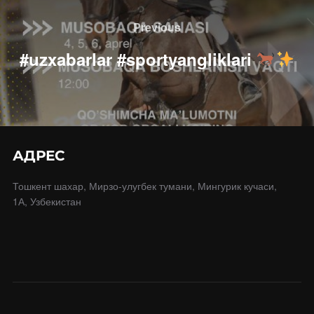
по
Previous
Previous
записям
#uzxabarlar #sportyangliklari
АДРЕС
Тошкент шахар, Мирзо-улугбек тумани, Мингурик кучаси,
1А, Узбекистан