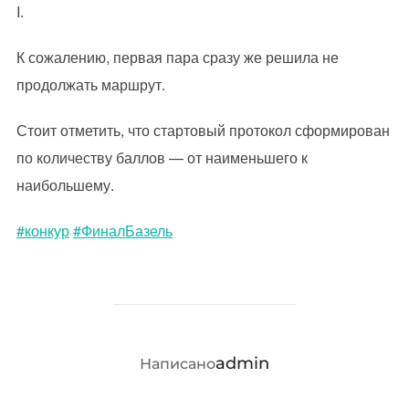
I.
К сожалению, первая пара сразу же решила не
продолжать маршрут.
Стоит отметить, что стартовый протокол сформирован
по количеству баллов — от наименьшего к
наибольшему.
#конкур
#ФиналБазель
АВТОР ЗАПИСИ
admin
Написано