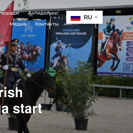
 лошади
Антидопинг
RU
Медиа
Контакты
rish
a start