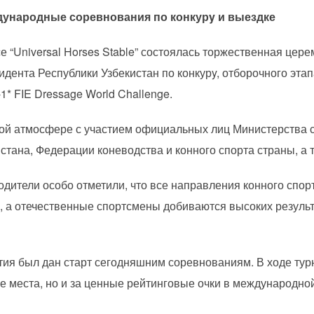
дународные соревнования по конкурy и выездке
е “Universal Horses Stable” состоялась торжественная цер
идента Республики Узбекистан по конкурy, отборочного этап
1* FIE Dressage World Challenge.
ой атмосфере с участием официальных лиц Министерства 
стана, Федерации коневодства и конного спорта страны, а 
дители особо отметили, что все направления конного спор
, а отечественные спортсмены добиваются высоких резуль
тия был дан старт сегодняшним соревнованиям. В ходе тур
ые места, но и за ценные рейтинговые очки в международно