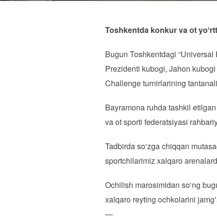
Toshkentda konkur va ot yoʻrtt
Bugun Toshkentdagi “Universal H
Prezidenti kubogi, Jahon kubogi 
Challenge turnirlarining tantanali
Bayramona ruhda tashkil etilgan o
va ot sporti federatsiyasi rahbar
Tadbirda so‘zga chiqqan mutasad
sportchilarimiz xalqaro arenalard
Ochilish marosimidan so‘ng bugung
xalqaro reyting ochkolarini jamgʻ
—