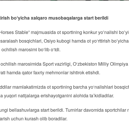
irish boʻyicha xalqaro musobaqalarga start berildi
orses Stable” majmuasida ot sportining konkur yoʻnalishi boʻy
saralash bosqichlari, Osiyo kubogi hamda ot yo‘rttirish boʻyic
 ochilish marosimi bo‘lib o‘tdi.
chilish marosimida Sport vazirligi, O‘zbekiston Milliy Olimpiya 
iyati hamda qator faxriy mehmonlar ishtirok etishdi.
dilar mamlakatimizda ot sportining barcha yo‘nalishlari bosqic
a yuqori natijalarga erishayotganini alohida ta’kidladilar.
i bellashuvlarga start berildi. Turnirlar davomida sportchilar naf
arish uchun kurash olib boradilar.