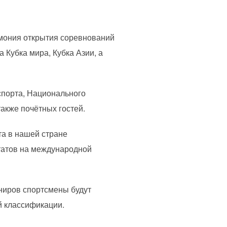
емония открытия соревнований
а Кубка мира, Кубка Азии, а
спорта, Национального
также почётных гостей.
та в нашей стране
татов на международной
ниров спортсмены будут
й классификации.