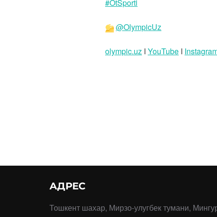
#OtSporti
@OlympicUz
olympic.uz
I
YouTube
I
Instagra
АДРЕС
Тошкент шахар, Мирзо-улугбек тумани, Мингу