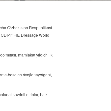
icha O‘zbekiston Respublikasi
ha CDI-1* FIE Dressage World
qo‘mitasi, mamlakat yilqichilik
hma-bosqich rivojlanayotgani,
aqat sovrinli o‘rinlar, balki