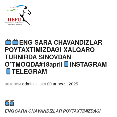
Перейти
к
ПЕРЕ
содержимому
ENG SARA CHAVANDIZLAR
POYTAXTIMIZDAGI XALQARO
TURNIRDA SINOVDAN
O’TMOQDA#18april
INSTAGRAM
TELEGRAM
Опубликовано
автором
admin
вкл
20 апреля, 2025
ENG SARA CHAVANDIZLAR POYTAXTIMIZDAGI