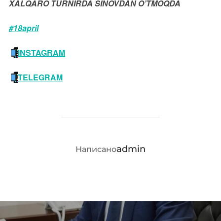
XALQARO TURNIRDA SINOVDAN O’TMOQDA
#18april
INSTAGRAM
TELEGRAM
АВТОР ЗАПИСИ
admin
Написано
Навигация