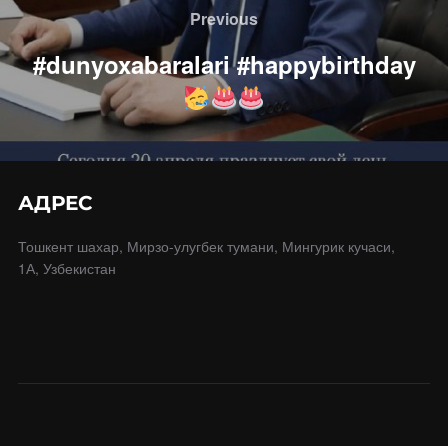
по
Previous
Previous
записям
#dunyoxabaralari #happybirthday
АДРЕС
Тошкент шахар, Мирзо-улугбек тумани, Мингурик кучаси,
1А, Узбекистан