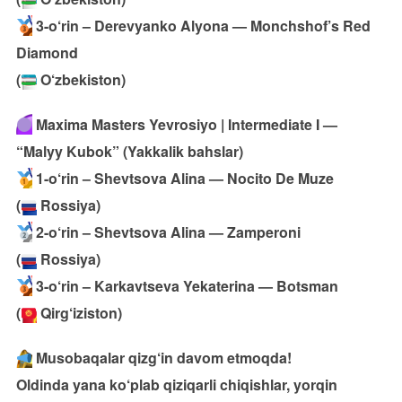
3-o‘rin – Derevyanko Alyona — Monchshof’s Red
Diamond
(
O‘zbekiston)
Maxima Masters Yevrosiyo | Intermediate I —
“Malyy Kubok” (Yakkalik bahslar)
1-o‘rin – Shevtsova Alina — Nocito De Muze
(
Rossiya)
2-o‘rin – Shevtsova Alina — Zamperoni
(
Rossiya)
3-o‘rin – Karkavtseva Yekaterina — Botsman
(
Qirg‘iziston)
Musobaqalar qizg‘in davom etmoqda!
Oldinda yana ko‘plab qiziqarli chiqishlar, yorqin