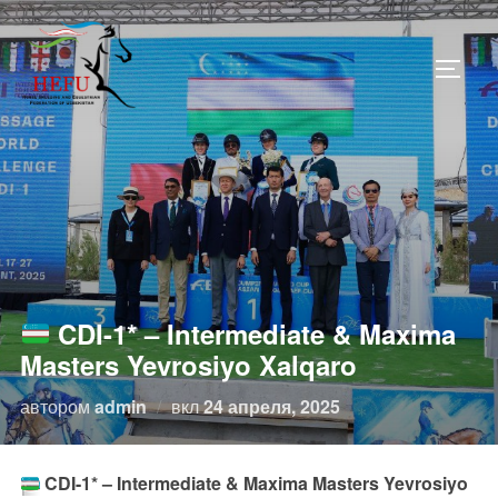
Перейти
к
ПЕРЕ
содержимому
CDI-1* – Intermediate & Maxima
Masters Yevrosiyo Xalqaro
Опубликовано
автором
admin
вкл
24 апреля, 2025
CDI-1* – Intermediate & Maxima Masters Yevrosiyo