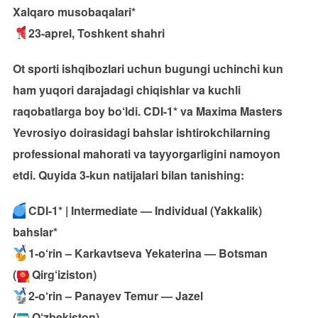
Xalqaro musobaqalari*
23-aprel, Toshkent shahri
Ot sporti ishqibozlari uchun bugungi uchinchi kun
ham yuqori darajadagi chiqishlar va kuchli
raqobatlarga boy bo‘ldi. CDI-1* va Maxima Masters
Yevrosiyo doirasidagi bahslar ishtirokchilarning
professional mahorati va tayyorgarligini namoyon
etdi. Quyida 3-kun natijalari bilan tanishing:
CDI-1* | Intermediate — Individual (Yakkalik)
bahslar*
1-o‘rin – Karkavtseva Yekaterina — Botsman
(
Qirg‘iziston)
2-o‘rin – Panayev Temur — Jazel
(
O‘zbekiston)