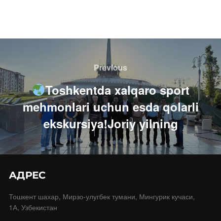
Навигация
по
Previous
Previous
записям
Toshkentda xalqaro sport
mehmonlari uchun esda qolarli
ekskursiya!Joriy yilning
АДРЕС
Тошкент шахар, Мирзо-улугбек тумани, Мингурик кучаси,
1А, Узбекистан