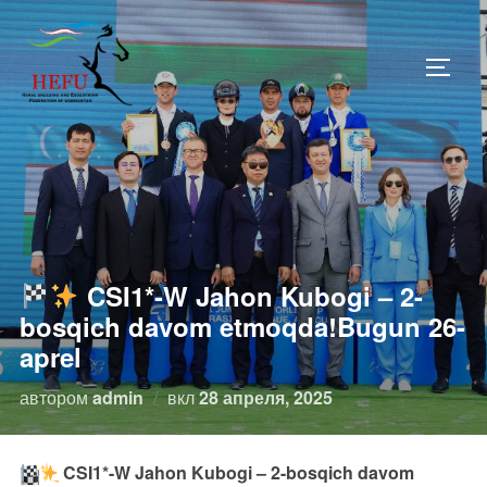
Перейти
к
ПЕРЕ
содержимому
CSI1*-W Jahon Kubogi – 2-
bosqich davom etmoqda!Bugun 26-
aprel
Опубликовано
автором
admin
вкл
28 апреля, 2025
CSI1*-W Jahon Kubogi – 2-bosqich davom