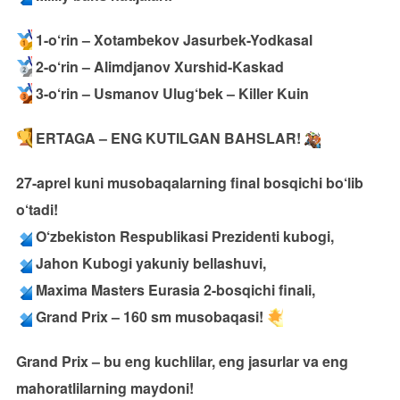
1-o‘rin – Xotambekov Jasurbek-Yodkasal
2-o‘rin – Alimdjanov Xurshid-Kaskad
3-o‘rin – Usmanov Ulug‘bek – Killer Kuin
ERTAGA – ENG KUTILGAN BAHSLAR!
27-aprel kuni musobaqalarning final bosqichi bo‘lib
o‘tadi!
O‘zbekiston Respublikasi Prezidenti kubogi,
Jahon Kubogi yakuniy bellashuvi,
Maxima Masters Eurasia 2-bosqichi finali,
Grand Prix – 160 sm musobaqasi!
Grand Prix – bu eng kuchlilar, eng jasurlar va eng
mahoratlilarning maydoni!