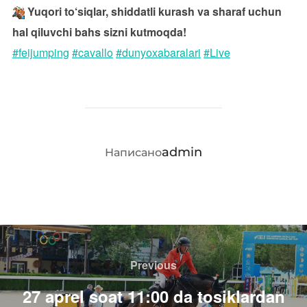
Yuqori to‘siqlar, shiddatli kurash va sharaf uchun
hal qiluvchi bahs sizni kutmoqda!
#feijumping
#cavallo
#dunyoxabaralari
#Live
АВТОР ЗАПИСИ
admin
Написано
Навигация
по
Previous
Previous
записям
27 aprel soat 11:00 da tosiklardan