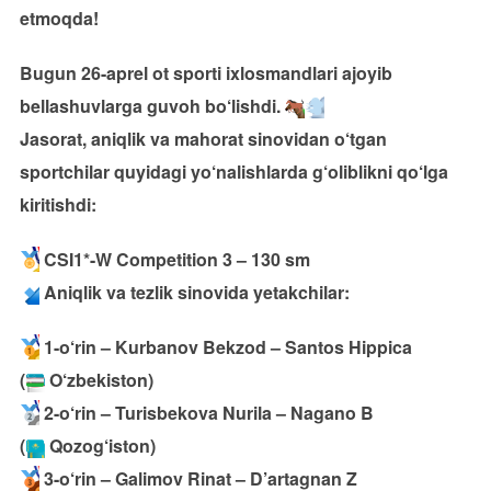
etmoqda!
Bugun 26-aprel ot sporti ixlosmandlari ajoyib
bellashuvlarga guvoh bo‘lishdi.
Jasorat, aniqlik va mahorat sinovidan o‘tgan
sportchilar quyidagi yo‘nalishlarda g‘oliblikni qo‘lga
kiritishdi:
CSI1*-W Competition 3 – 130 sm
Aniqlik va tezlik sinovida yetakchilar:
1-o‘rin – Kurbanov Bekzod – Santos Hippica
(
O‘zbekiston)
2-o‘rin – Turisbekova Nurila – Nagano B
(
Qozog‘iston)
3-o‘rin – Galimov Rinat – D’artagnan Z