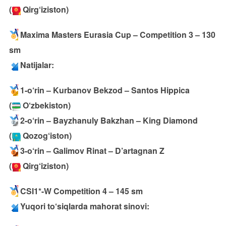
(
Qirg‘iziston)
Maxima Masters Eurasia Cup – Competition 3 – 130
sm
Natijalar:
1-o‘rin – Kurbanov Bekzod – Santos Hippica
(
O‘zbekiston)
2-o‘rin – Bayzhanuly Bakzhan – King Diamond
(
Qozog‘iston)
3-o‘rin – Galimov Rinat – D’artagnan Z
(
Qirg‘iziston)
CSI1*-W Competition 4 – 145 sm
Yuqori to‘siqlarda mahorat sinovi: