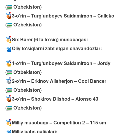
(
O‘zbekiston)
3-o‘rin – Turg‘unboyev Saidamirxon – Calleko
(
O‘zbekiston)
Six Barer (6 ta to’siq) musobaqasi
Oliy to‘siqlarni zabt etgan chavandozlar:
1-o‘rin – Turg‘unboyev Saidamirxon – Jordy
(
O‘zbekiston)
2-o‘rin – Erkinov Alisherjon – Cool Dancer
(
O‘zbekiston)
3-o‘rin – Shokirov Dilshod – Alonso 43
(
O‘zbekiston)
Milliy musobaqa – Competition 2 – 115 sm
Milliy bahs natijalari: