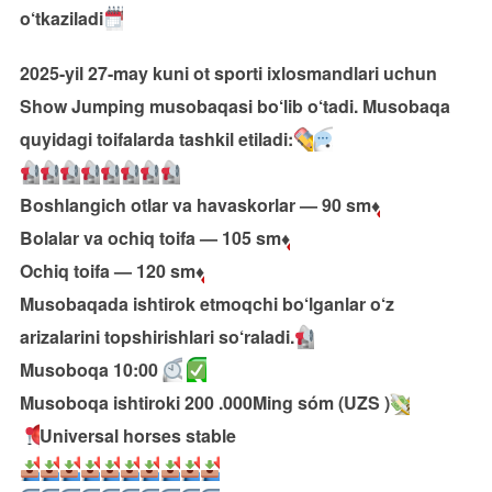
o‘tkaziladi
2025-yil 27-may kuni ot sporti ixlosmandlari uchun
Show Jumping musobaqasi bo‘lib o‘tadi. Musobaqa
quyidagi toifalarda tashkil etiladi:
Boshlangich otlar va havaskorlar — 90 sm
♦️
Bolalar va ochiq toifa — 105 sm
♦️
Ochiq toifa — 120 sm
♦️
Musobaqada ishtirok etmoqchi bo‘lganlar o‘z
arizalarini topshirishlari so‘raladi.
Musoboqa 10:00
Musoboqa ishtiroki 200 .000Ming sóm (UZS )
Universal horses stable