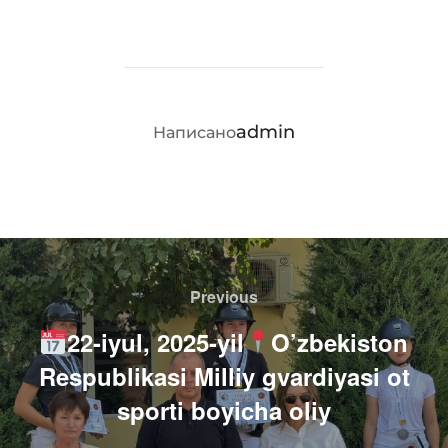
АВТОР ЗАПИСИ
admin
Написано
Навигация
по
Previous
Previous
записям
22-iyul, 2025-yil
O’zbekiston
Respublikasi Milliy gvardiyasi ot
sporti boyicha oliy