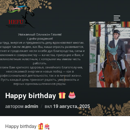
Перейти
к
ПЕРЕ
содержимому
Happy birthday
Опубликовано
автором
admin
вкл
19 августа, 2025
Happy birthday