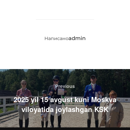
АВТОР ЗАПИСИ
admin
Написано
Навигация
по
Previous
Previous
записям
2025 yil 15 avgust kuni Moskva
viloyatida joylashgan KSK