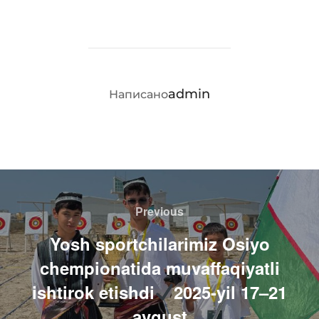
АВТОР ЗАПИСИ
admin
Написано
Навигация
по
Previous
Previous
записям
Yosh sportchilarimiz Osiyo
chempionatida muvaffaqiyatli
ishtirok etishdi
2025-yil 17–21
avgust