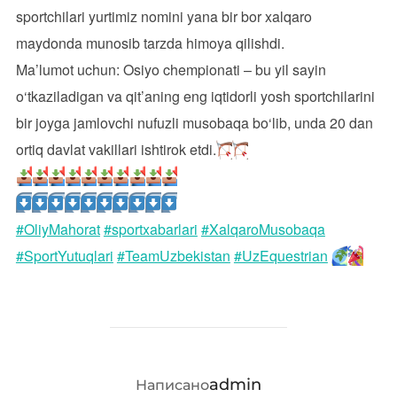
sportchilari yurtimiz nomini yana bir bor xalqaro
maydonda munosib tarzda himoya qilishdi.
Ma’lumot uchun: Osiyo chempionati – bu yil sayin
o‘tkaziladigan va qit’aning eng iqtidorli yosh sportchilarini
bir joyga jamlovchi nufuzli musobaqa bo‘lib, unda 20 dan
ortiq davlat vakillari ishtirok etdi.
#OliyMahorat
#sportxabarlari
#XalqaroMusobaqa
#SportYutuqlari
#TeamUzbekistan
#UzEquestrian
АВТОР ЗАПИСИ
admin
Написано