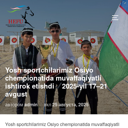
Перейти
к
ПЕРЕ
содержимому
Yosh sportchilarimiz Osiyo
chempionatida muvaffaqiyatli
ishtirok etishdi
2025-yil 17–21
avgust
Опубликовано
автором
admin
вкл
25 августа, 2025
Yosh sportchilarimiz Osiyo chempionatida muvaffaqiyatli