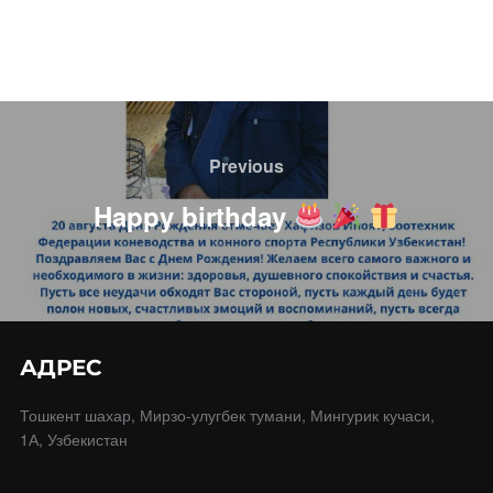
Навигация
по
Previous
Previous
записям
Happy birthday
АДРЕС
Тошкент шахар, Мирзо-улугбек тумани, Мингурик кучаси,
1А, Узбекистан