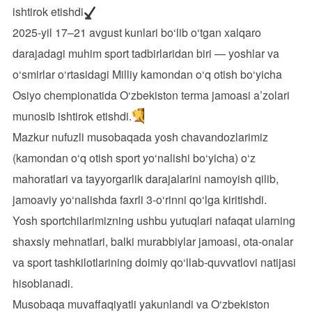
ishtirok etishdi
2025-yil 17–21 avgust kunlari bo‘lib o‘tgan xalqaro
darajadagi muhim sport tadbirlaridan biri — yoshlar va
o‘smirlar o‘rtasidagi Milliy kamondan o‘q otish bo‘yicha
Osiyo chempionatida O‘zbekiston terma jamoasi a’zolari
munosib ishtirok etishdi.
Mazkur nufuzli musobaqada yosh chavandozlarimiz
(kamondan o‘q otish sport yo‘nalishi bo‘yicha) o‘z
mahoratlari va tayyorgarlik darajalarini namoyish qilib,
jamoaviy yo‘nalishda faxrli 3-o‘rinni qo‘lga kiritishdi.
Yosh sportchilarimizning ushbu yutuqlari nafaqat ularning
shaxsiy mehnatlari, balki murabbiylar jamoasi, ota-onalar
va sport tashkilotlarining doimiy qo‘llab-quvvatlovi natijasi
hisoblanadi.
Musobaqa muvaffaqiyatli yakunlandi va O‘zbekiston