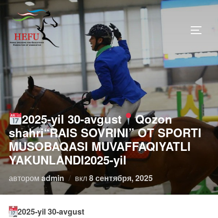
Перейти
к
ПЕРЕ
содержимому
2025-yil 30-avgust
Qozon
shahri“RAIS SOVRINI” OT SPORTI
MUSOBAQASI MUVAFFAQIYATLI
YAKUNLANDI2025-yil
Опубликовано
автором
admin
вкл
8 сентября, 2025
2025-yil 30-avgust