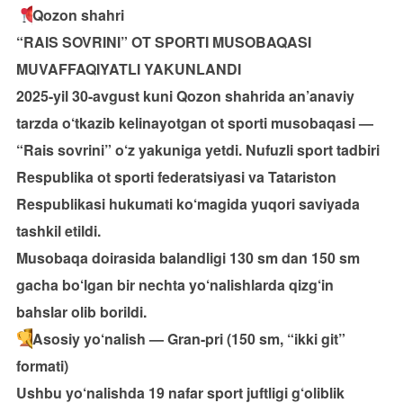
Qozon shahri
“RAIS SOVRINI” OT SPORTI MUSOBAQASI
MUVAFFAQIYATLI YAKUNLANDI
2025-yil 30-avgust kuni Qozon shahrida an’anaviy
tarzda o‘tkazib kelinayotgan ot sporti musobaqasi —
“Rais sovrini” o‘z yakuniga yetdi. Nufuzli sport tadbiri
Respublika ot sporti federatsiyasi va Tatariston
Respublikasi hukumati ko‘magida yuqori saviyada
tashkil etildi.
Musobaqa doirasida balandligi 130 sm dan 150 sm
gacha bo‘lgan bir nechta yo‘nalishlarda qizg‘in
bahslar olib borildi.
Asosiy yo‘nalish — Gran-pri (150 sm, “ikki git”
formati)
Ushbu yo‘nalishda 19 nafar sport juftligi g‘oliblik