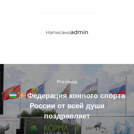
АВТОР ЗАПИСИ
admin
Написано
Навигация
по
Previous
Previous
записям
Федерация конного спорта
России от всей души
поздравляет