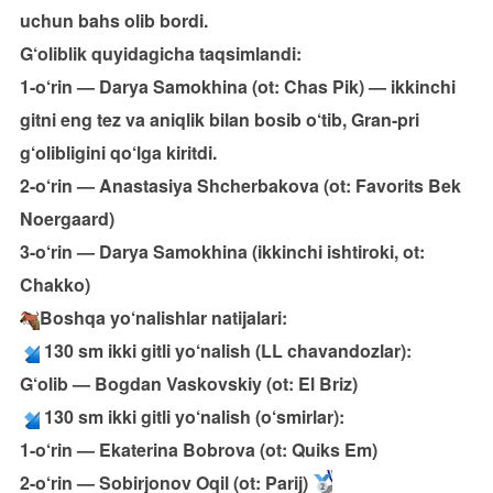
uchun bahs olib bordi.
G‘oliblik quyidagicha taqsimlandi:
1-o‘rin — Darya Samokhina (ot: Chas Pik) — ikkinchi
gitni eng tez va aniqlik bilan bosib o‘tib, Gran-pri
g‘olibligini qo‘lga kiritdi.
2-o‘rin — Anastasiya Shcherbakova (ot: Favorits Bek
Noergaard)
3-o‘rin — Darya Samokhina (ikkinchi ishtiroki, ot:
Chakko)
Boshqa yo‘nalishlar natijalari:
130 sm ikki gitli yo‘nalish (LL chavandozlar):
G‘olib — Bogdan Vaskovskiy (ot: El Briz)
130 sm ikki gitli yo‘nalish (o‘smirlar):
1-o‘rin — Ekaterina Bobrova (ot: Quiks Em)
2-o‘rin — Sobirjonov Oqil (ot: Parij)