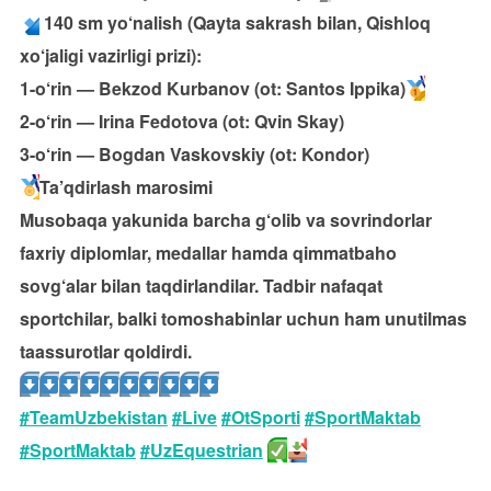
140 sm yo‘nalish (Qayta sakrash bilan, Qishloq
xo‘jaligi vazirligi prizi):
1-o‘rin — Bekzod Kurbanov (ot: Santos Ippika)
2-o‘rin — Irina Fedotova (ot: Qvin Skay)
3-o‘rin — Bogdan Vaskovskiy (ot: Kondor)
Ta’qdirlash marosimi
Musobaqa yakunida barcha g‘olib va sovrindorlar
faxriy diplomlar, medallar hamda qimmatbaho
sovg‘alar bilan taqdirlandilar. Tadbir nafaqat
sportchilar, balki tomoshabinlar uchun ham unutilmas
taassurotlar qoldirdi.
#TeamUzbekistan
#Live
#OtSporti
#SportMaktab
#SportMaktab
#UzEquestrian