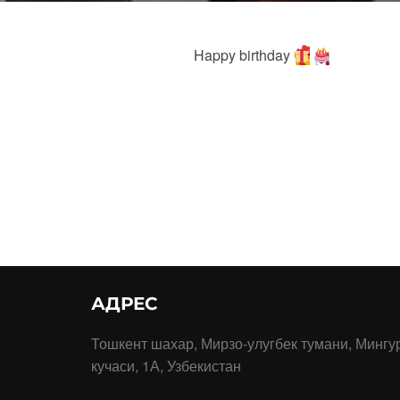
Happy birthday
АДРЕС
Тошкент шахар, Мирзо-улугбек тумани, Мингу
кучаси, 1А, Узбекистан