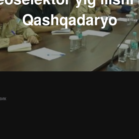
Qashqadaryo
рик