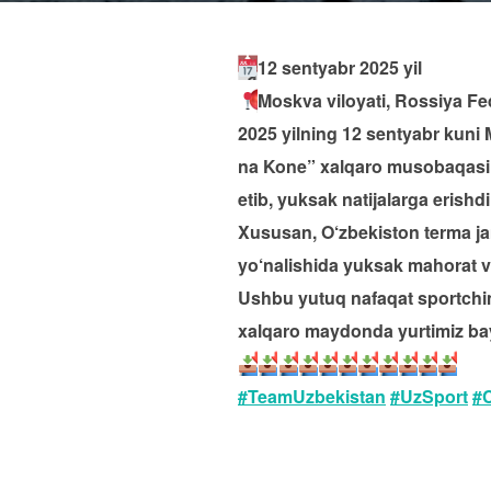
12 sentyabr 2025 yil
Moskva viloyati, Rossiya Fe
2025 yilning 12 sentyabr kuni 
na Kone” xalqaro musobaqasi b
etib, yuksak natijalarga erishdi
Xususan, O‘zbekiston terma ja
yo‘nalishida yuksak mahorat va
Ushbu yutuq nafaqat sportchimi
xalqaro maydonda yurtimiz bayr
#TeamUzbekistan
#UzSport
#