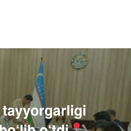
 tayyorgarligi
bo‘lib o‘tdi