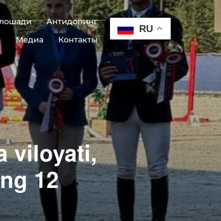
 лошади
Антидопинг
RU
Медиа
Контакты
 viloyati,
ing 12