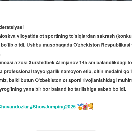
deratsiyasi
Moskva viloyatida ot sportining to‘siqlardan sakrash (konkur
o‘lib o‘tdi. Ushbu musobaqada O‘zbekiston Respublikasi te
.
moasi a’zosi Xurshidbek Alimjanov 145 sm balandlikdagi to
 professional tayyorgarlik namoyon etib, oltin medalni qo‘lg
z, balki butun O‘zbekiston ot sporti rivojlanishidagi muhim 
og‘ining yana bir bor baland ko‘tarilishiga sabab bo‘ldi.
Chavandozlar
#ShowJumping2025