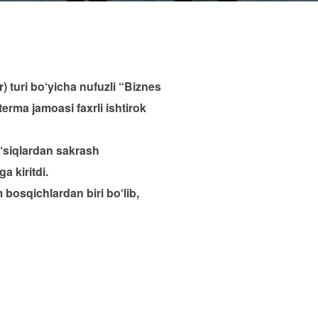
) turi bo‘yicha nufuzli “Biznes
rma jamoasi faxrli ishtirok
‘siqlardan sakrash
a kiritdi.
bosqichlardan biri bo‘lib,