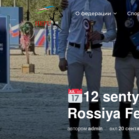
Перейти
к
О федерации
Спо
содержимому
12 senty
Rossiya Fe
Опублик
автором
admin
вкл
20 сентя