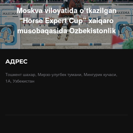
записям
Moskvа viloyatida o‘tkazilgan
“Horse Expert Cup” xalqaro
musobaqasida Ozbekistonlik
АДРЕС
Тошкент шахар, Мирзо-улугбек тумани, Мингурик кучаси,
1А, Узбекистан