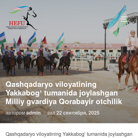
Перейти
к
ПЕРЕ
содержимому
Qashqadaryo viloyatining
Yakkabogʻ tumanida joylashgan
Milliy gvardiya Qorabayir otchilik
Опубликовано
автором
admin
вкл
22 сентября, 2025
Qashqadaryo viloyatining Yakkabogʻ tumanida joylashgan