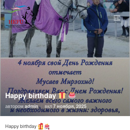
Перейти
к
ПЕРЕ
содержимому
Happy birthday
Опубликовано
автором
admin
вкл
7 ноября, 2025
Happy birthday