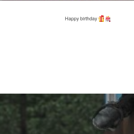
Happy birthday
Навигация
по
записям