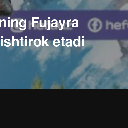
ning Fujayra
shtirok etadi