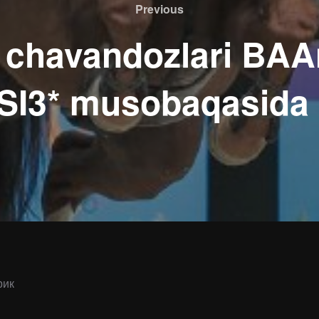
Previous
Previous
 chavandozlari BAA
SI3* musobaqasida i
рик