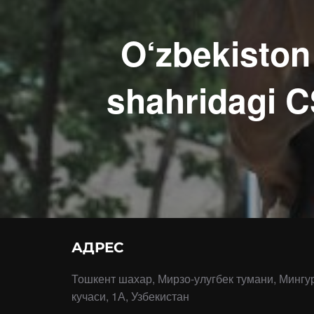
O‘zbekiston
shahridagi C
АДРЕС
Тошкент шахар, Мирзо-улугбек тумани, Мингу
кучаси, 1А, Узбекистан