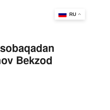
 лошади
Антидопинг
RU
Медиа
Контакты
usobaqadan
nov Bekzod