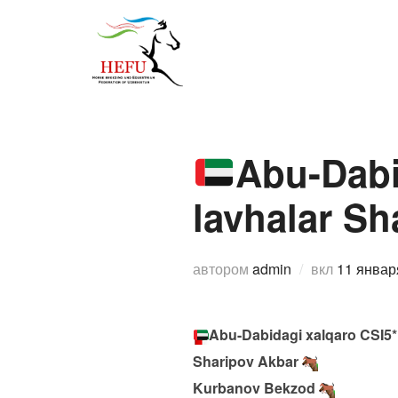
Перейти
к
О федерации
Спо
содержимому
Abu-Dabi
lavhalar S
Опублик
автором
admin
вкл
11 январ
Abu-Dabidagi xalqaro CSI5
Sharipov Akbar
Kurbanov Bekzod