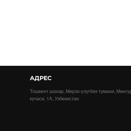
АДРЕС
Тошкент шахар, Мирзо-улугбек тумани, Мингу
кучаси, 1А, Узбекистан