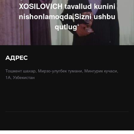
XOSILOVICH tavallud kunini
nishonlamoqda.Sizni ushbu
qutlug‘
АДРЕС
Тошкент шахар, Мирзо-улугбек тумани, Мингурик кучаси,
1А, Узбекистан