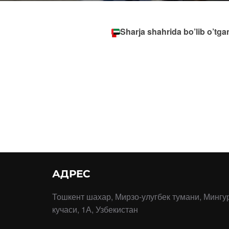
Sharja shahrida bo’lib o’tg
АДРЕС
Тошкент шахар, Мирзо-улугбек тумани, Мингу
кучаси, 1А, Узбекистан