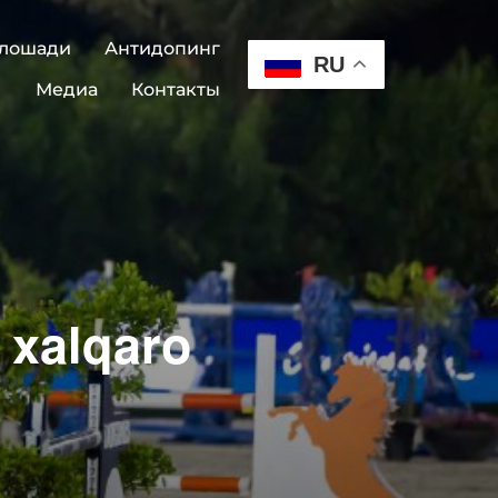
 лошади
Антидопинг
RU
Медиа
Контакты
n xalqaro